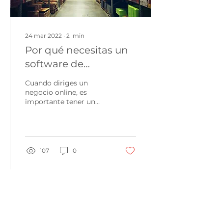
24 mar 2022
∙
2
min
Por qué necesitas un
software de
fulfillment para tu
Cuando diriges un
empresa
negocio online, es
importante tener un
sistema para gestionar
los pedidos. Esto incluye
la recepción y el
procesamiento...
107
0
Cargar más