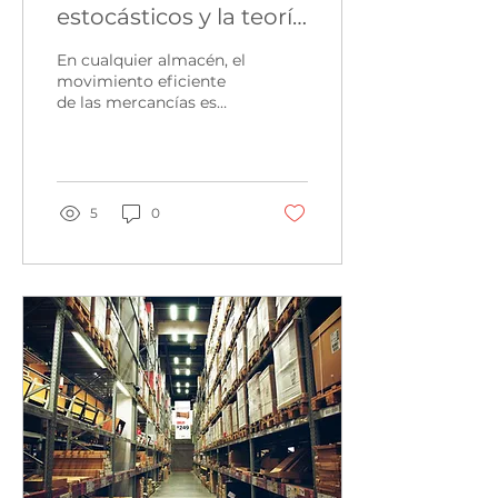
estocásticos y la teoría
de colas son
En cualquier almacén, el
importantes para el
movimiento eficiente
de las mercancías es
fulfillment
esencial para mantener
niveles precisos de
eficiencia operativa y...
5
0