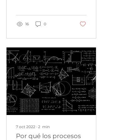
rompecabezas.
Mediante el uso de
software para...
16
0
7 oct 2022
∙
2
min
Por qué los procesos