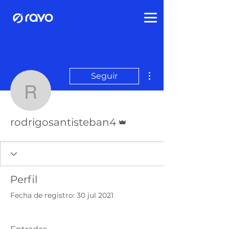
Más acciones
Seguir
rodrigosantisteban4
Administrador
rodrigosantisteban4
Perfil
Fecha de registro: 30 jul 2021