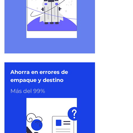
Ahorra en errores de
empaque y destino
Más del 99%