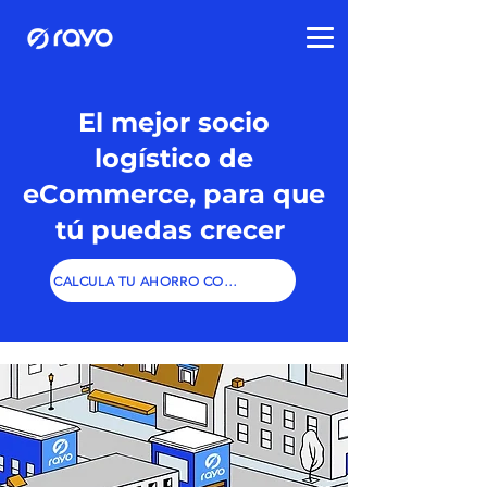
El mejor socio
logístico de
eCommerce, para que
tú puedas crecer
CALCULA TU AHORRO CON RAYO